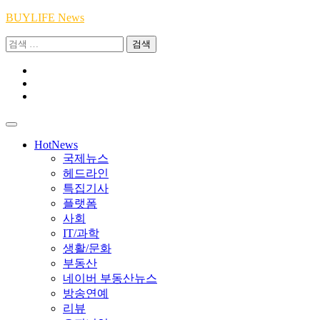
Skip
BUYLIFE News
to
검
content
색:
Youtube
|
INSTA
Academy
|
TikTok
Academy
|
Academy
HotNews
국제뉴스
헤드라인
특집기사
플랫폼
사회
IT/과학
생활/문화
부동산
네이버 부동산뉴스
방송연예
리뷰