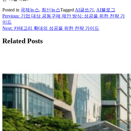
Posted in
국제뉴스
,
최신뉴스
Tagged
AI글쓰기
,
AI블로그
Previous:
기업 대상 공동구매 제안 방식: 성공을 위한 전략 가
글
이드
탐
Next:
카테고리 확대의 성공을 위한 전략 가이드
색
Related Posts