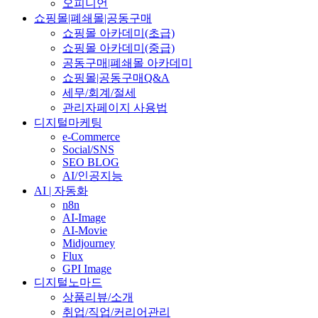
오피니언
쇼핑몰|폐쇄몰|공동구매
쇼핑몰 아카데미(초급)
쇼핑몰 아카데미(중급)
공동구매|폐쇄몰 아카데미
쇼핑몰|공동구매Q&A
세무/회계/절세
관리자페이지 사용법
디지털마케팅
e-Commerce
Social/SNS
SEO BLOG
AI/인공지능
AI | 자동화
n8n
AI-Image
AI-Movie
Midjourney
Flux
GPI Image
디지털노마드
상품리뷰/소개
취업/직업/커리어관리