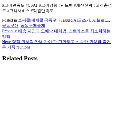
#고객만족도 #CSAT #고객경험 #피드백 #개선전략 #고객충성
도 #고객서비스 #직원만족도
Posted in
쇼핑몰|폐쇄몰|공동구매
Tagged
AI글쓰기
,
AI블로그
,
공동구매
,
공동구매중개
Previous:
배송 지연과 오배송 대처법: 스트레스를 최소화하는
글
방법
탐
Next:
명절 귀성길 완벽 가이드: 편안하고 신속한 귀성과 즐거
운 가족 reunions
색
Related Posts