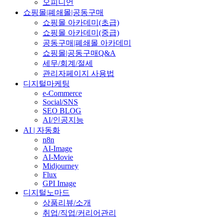
오피니언
쇼핑몰|폐쇄몰|공동구매
쇼핑몰 아카데미(초급)
쇼핑몰 아카데미(중급)
공동구매|폐쇄몰 아카데미
쇼핑몰|공동구매Q&A
세무/회계/절세
관리자페이지 사용법
디지털마케팅
e-Commerce
Social/SNS
SEO BLOG
AI/인공지능
AI | 자동화
n8n
AI-Image
AI-Movie
Midjourney
Flux
GPI Image
디지털노마드
상품리뷰/소개
취업/직업/커리어관리