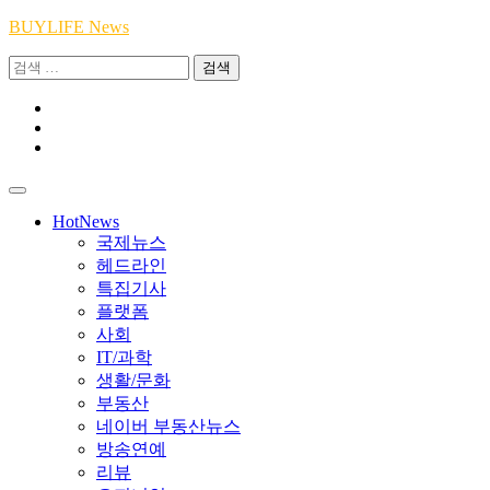
Skip
BUYLIFE News
to
검
content
색:
Youtube
|
INSTA
Academy
|
TikTok
Academy
|
Academy
HotNews
국제뉴스
헤드라인
특집기사
플랫폼
사회
IT/과학
생활/문화
부동산
네이버 부동산뉴스
방송연예
리뷰