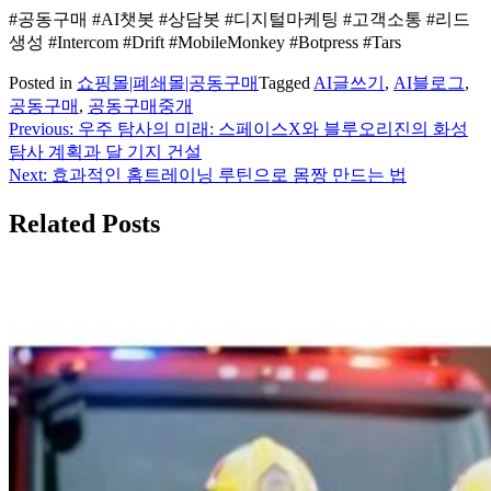
#공동구매 #AI챗봇 #상담봇 #디지털마케팅 #고객소통 #리드
생성 #Intercom #Drift #MobileMonkey #Botpress #Tars
Posted in
쇼핑몰|폐쇄몰|공동구매
Tagged
AI글쓰기
,
AI블로그
,
공동구매
,
공동구매중개
Previous:
우주 탐사의 미래: 스페이스X와 블루오리진의 화성
글
탐사 계획과 달 기지 건설
탐
Next:
효과적인 홈트레이닝 루틴으로 몸짱 만드는 법
색
Related Posts