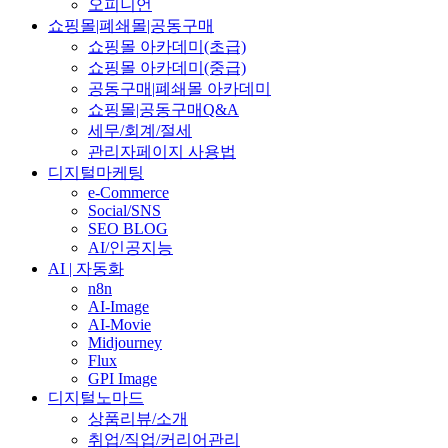
오피니언
쇼핑몰|폐쇄몰|공동구매
쇼핑몰 아카데미(초급)
쇼핑몰 아카데미(중급)
공동구매|폐쇄몰 아카데미
쇼핑몰|공동구매Q&A
세무/회계/절세
관리자페이지 사용법
디지털마케팅
e-Commerce
Social/SNS
SEO BLOG
AI/인공지능
AI | 자동화
n8n
AI-Image
AI-Movie
Midjourney
Flux
GPI Image
디지털노마드
상품리뷰/소개
취업/직업/커리어관리