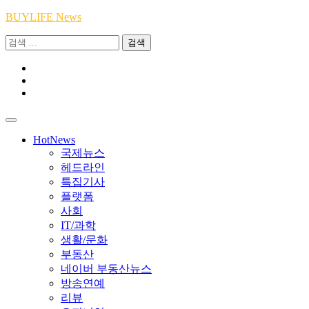
Skip
BUYLIFE News
to
검
content
색:
Youtube
|
INSTA
Academy
|
TikTok
Academy
|
Academy
HotNews
국제뉴스
헤드라인
특집기사
플랫폼
사회
IT/과학
생활/문화
부동산
네이버 부동산뉴스
방송연예
리뷰