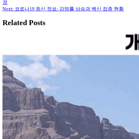
경
탐
Next:
코로나19 최신 정보: 감염률 상승과 백신 접종 현황
색
Related Posts