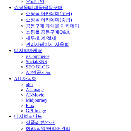
오피니언
쇼핑몰|폐쇄몰|공동구매
쇼핑몰 아카데미(초급)
쇼핑몰 아카데미(중급)
공동구매|폐쇄몰 아카데미
쇼핑몰|공동구매Q&A
세무/회계/절세
관리자페이지 사용법
디지털마케팅
e-Commerce
Social/SNS
SEO BLOG
AI/인공지능
AI | 자동화
n8n
AI-Image
AI-Movie
Midjourney
Flux
GPI Image
디지털노마드
상품리뷰/소개
취업/직업/커리어관리