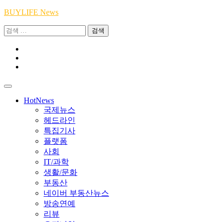
Skip
BUYLIFE News
to
검
content
색:
Youtube
|
INSTA
Academy
|
TikTok
Academy
|
Academy
HotNews
국제뉴스
헤드라인
특집기사
플랫폼
사회
IT/과학
생활/문화
부동산
네이버 부동산뉴스
방송연예
리뷰