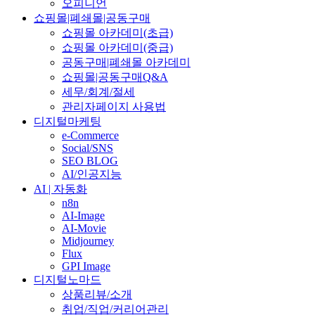
오피니언
쇼핑몰|폐쇄몰|공동구매
쇼핑몰 아카데미(초급)
쇼핑몰 아카데미(중급)
공동구매|폐쇄몰 아카데미
쇼핑몰|공동구매Q&A
세무/회계/절세
관리자페이지 사용법
디지털마케팅
e-Commerce
Social/SNS
SEO BLOG
AI/인공지능
AI | 자동화
n8n
AI-Image
AI-Movie
Midjourney
Flux
GPI Image
디지털노마드
상품리뷰/소개
취업/직업/커리어관리