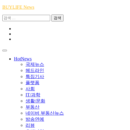
Skip
BUYLIFE News
to
검
content
색:
Youtube
|
INSTA
Academy
|
TikTok
Academy
|
Academy
HotNews
국제뉴스
헤드라인
특집기사
플랫폼
사회
IT/과학
생활/문화
부동산
네이버 부동산뉴스
방송연예
리뷰