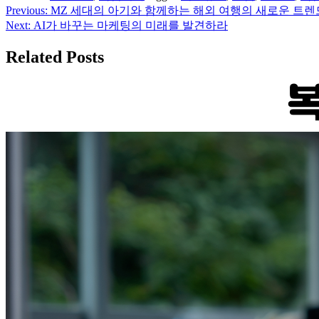
Previous:
MZ 세대의 아기와 함께하는 해외 여행의 새로운 트렌
글
Next:
AI가 바꾸는 마케팅의 미래를 발견하라
탐
Related Posts
색