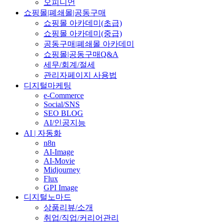
오피니언
쇼핑몰|폐쇄몰|공동구매
쇼핑몰 아카데미(초급)
쇼핑몰 아카데미(중급)
공동구매|폐쇄몰 아카데미
쇼핑몰|공동구매Q&A
세무/회계/절세
관리자페이지 사용법
디지털마케팅
e-Commerce
Social/SNS
SEO BLOG
AI/인공지능
AI | 자동화
n8n
AI-Image
AI-Movie
Midjourney
Flux
GPI Image
디지털노마드
상품리뷰/소개
취업/직업/커리어관리