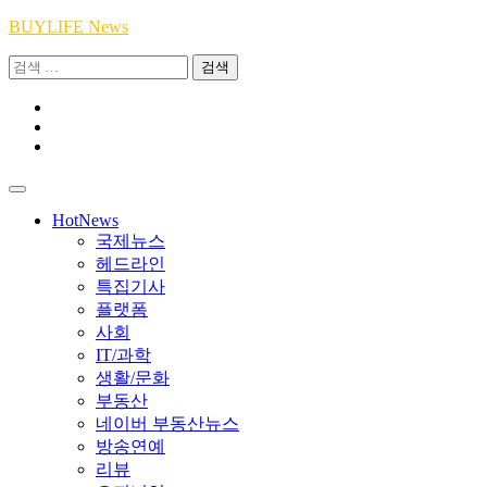
Skip
BUYLIFE News
to
검
content
색:
Youtube
|
INSTA
Academy
|
TikTok
Academy
|
Academy
HotNews
국제뉴스
헤드라인
특집기사
플랫폼
사회
IT/과학
생활/문화
부동산
네이버 부동산뉴스
방송연예
리뷰