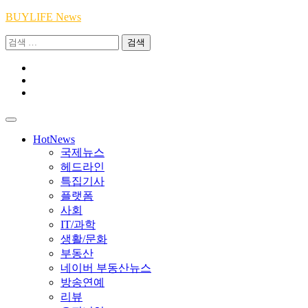
Skip
BUYLIFE News
to
검
content
색:
Youtube
|
INSTA
Academy
|
TikTok
Academy
|
Academy
HotNews
국제뉴스
헤드라인
특집기사
플랫폼
사회
IT/과학
생활/문화
부동산
네이버 부동산뉴스
방송연예
리뷰