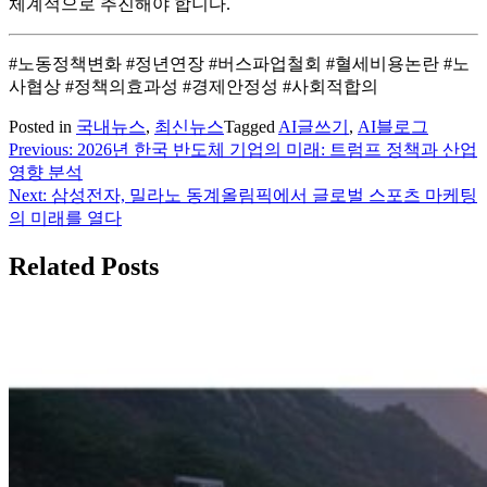
체계적으로 추진해야 합니다.
#노동정책변화 #정년연장 #버스파업철회 #혈세비용논란 #노
사협상 #정책의효과성 #경제안정성 #사회적합의
Posted in
국내뉴스
,
최신뉴스
Tagged
AI글쓰기
,
AI블로그
Previous:
2026년 한국 반도체 기업의 미래: 트럼프 정책과 산업
글
영향 분석
탐
Next:
삼성전자, 밀라노 동계올림픽에서 글로벌 스포츠 마케팅
의 미래를 열다
색
Related Posts