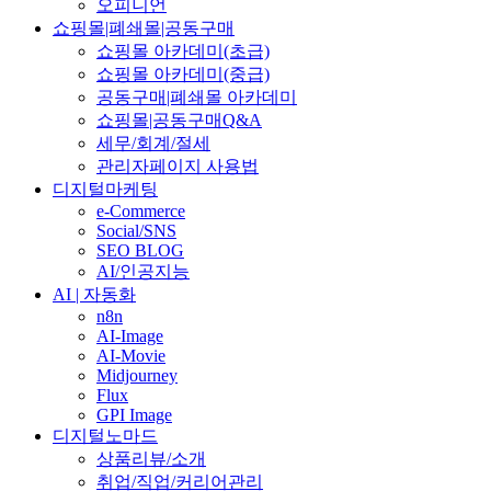
오피니언
쇼핑몰|폐쇄몰|공동구매
쇼핑몰 아카데미(초급)
쇼핑몰 아카데미(중급)
공동구매|폐쇄몰 아카데미
쇼핑몰|공동구매Q&A
세무/회계/절세
관리자페이지 사용법
디지털마케팅
e-Commerce
Social/SNS
SEO BLOG
AI/인공지능
AI | 자동화
n8n
AI-Image
AI-Movie
Midjourney
Flux
GPI Image
디지털노마드
상품리뷰/소개
취업/직업/커리어관리