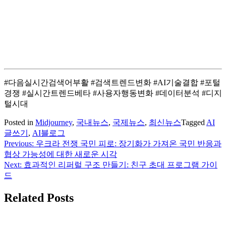
#다음실시간검색어부활 #검색트렌드변화 #AI기술결합 #포털
경쟁 #실시간트렌드베타 #사용자행동변화 #데이터분석 #디지
털시대
Posted in
Midjourney
,
국내뉴스
,
국제뉴스
,
최신뉴스
Tagged
AI
글쓰기
,
AI블로그
Previous:
우크라 전쟁 국민 피로: 장기화가 가져온 국민 반응과
글
협상 가능성에 대한 새로운 시각
탐
Next:
효과적인 리퍼럴 구조 만들기: 친구 초대 프로그램 가이
드
색
Related Posts