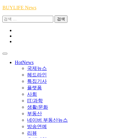
Skip
BUYLIFE News
to
검
content
색:
Youtube
|
INSTA
Academy
|
TikTok
Academy
|
Academy
HotNews
국제뉴스
헤드라인
특집기사
플랫폼
사회
IT/과학
생활/문화
부동산
네이버 부동산뉴스
방송연예
리뷰