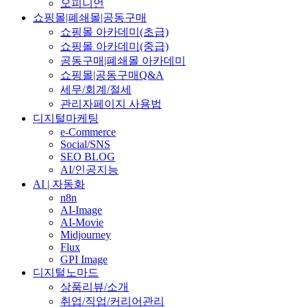
오피니언
쇼핑몰|폐쇄몰|공동구매
쇼핑몰 아카데미(초급)
쇼핑몰 아카데미(중급)
공동구매|폐쇄몰 아카데미
쇼핑몰|공동구매Q&A
세무/회계/절세
관리자페이지 사용법
디지털마케팅
e-Commerce
Social/SNS
SEO BLOG
AI/인공지능
AI | 자동화
n8n
AI-Image
AI-Movie
Midjourney
Flux
GPI Image
디지털노마드
상품리뷰/소개
취업/직업/커리어관리