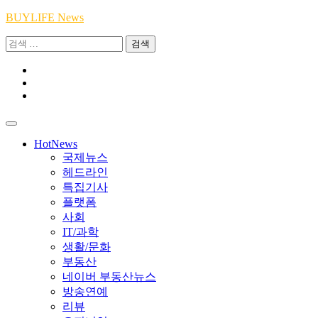
Skip
BUYLIFE News
to
검
content
색:
Youtube
|
INSTA
Academy
|
TikTok
Academy
|
Academy
HotNews
국제뉴스
헤드라인
특집기사
플랫폼
사회
IT/과학
생활/문화
부동산
네이버 부동산뉴스
방송연예
리뷰