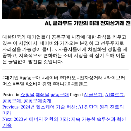
대한민국의 대기업들이 공동구매 시장에 대한 관심을 키우고
있는 이 시점에서, 네이버와 카카오는 분명히 그 선두주자로
자리잡을 가능성이 큽니다. 사용자들에게 차별화된 경험을 제
공하고, 지속적으로 변화하는 소비 시장을 꽉 잡기 위해 이들
은 끊임없이 발전할 것입니다.
#대기업 #공동구매 #네이버 #카카오 #전자상거래 #라이브커
머스 #톡딜 #소비자경험 #머니2.0 #트렌드
Posted in
쇼핑몰|폐쇄몰|공동구매
Tagged
AI글쓰기
,
AI블로그
,
공동구매
,
공동구매중개
Previous:
2024년 헬스케어 기술 혁신: AI 진단과 원격 진료의
글
미래
탐
Next:
2023년 에너지 전환의 미래: 지속 가능한 솔루션과 혁신
기술
색