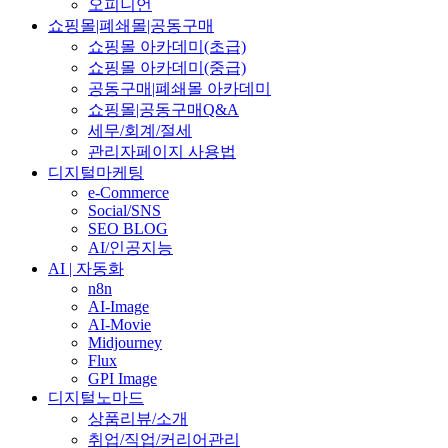
오피니언
쇼핑몰|폐쇄몰|공동구매
쇼핑몰 아카데미(초급)
쇼핑몰 아카데미(중급)
공동구매|폐쇄몰 아카데미
쇼핑몰|공동구매Q&A
세무/회계/절세
관리자페이지 사용법
디지털마케팅
e-Commerce
Social/SNS
SEO BLOG
AI/인공지능
AI | 자동화
n8n
AI-Image
AI-Movie
Midjourney
Flux
GPI Image
디지털노마드
상품리뷰/소개
취업/직업/커리어관리