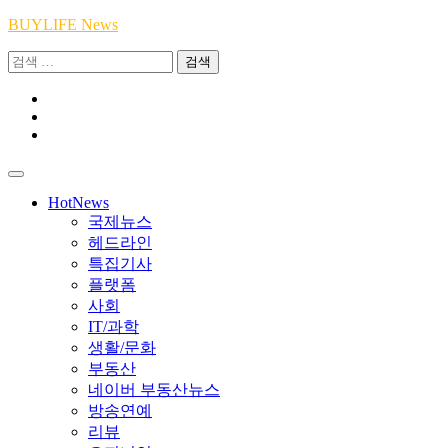
Skip
BUYLIFE News
to
검
content
색:
Youtube
|
INSTA
Academy
|
TikTok
Academy
|
Academy
HotNews
국제뉴스
헤드라인
특집기사
플랫폼
사회
IT/과학
생활/문화
부동산
네이버 부동산뉴스
방송연예
리뷰