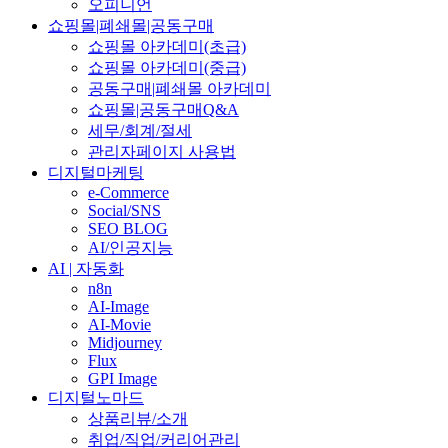
오피니언
쇼핑몰|폐쇄몰|공동구매
쇼핑몰 아카데미(초급)
쇼핑몰 아카데미(중급)
공동구매|폐쇄몰 아카데미
쇼핑몰|공동구매Q&A
세무/회계/절세
관리자페이지 사용법
디지털마케팅
e-Commerce
Social/SNS
SEO BLOG
AI/인공지능
AI | 자동화
n8n
AI-Image
AI-Movie
Midjourney
Flux
GPI Image
디지털노마드
상품리뷰/소개
취업/직업/커리어관리