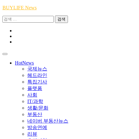
Skip
BUYLIFE News
to
검
content
색:
Youtube
|
INSTA
Academy
|
TikTok
Academy
|
Academy
HotNews
국제뉴스
헤드라인
특집기사
플랫폼
사회
IT/과학
생활/문화
부동산
네이버 부동산뉴스
방송연예
리뷰