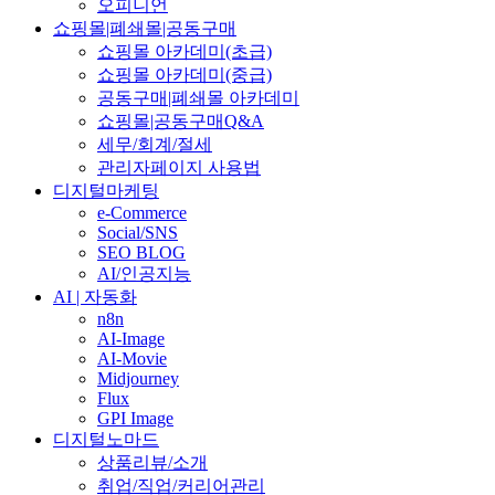
오피니언
쇼핑몰|폐쇄몰|공동구매
쇼핑몰 아카데미(초급)
쇼핑몰 아카데미(중급)
공동구매|폐쇄몰 아카데미
쇼핑몰|공동구매Q&A
세무/회계/절세
관리자페이지 사용법
디지털마케팅
e-Commerce
Social/SNS
SEO BLOG
AI/인공지능
AI | 자동화
n8n
AI-Image
AI-Movie
Midjourney
Flux
GPI Image
디지털노마드
상품리뷰/소개
취업/직업/커리어관리