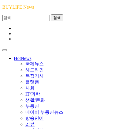
Skip
BUYLIFE News
to
검
content
색:
Youtube
|
INSTA
Academy
|
TikTok
Academy
|
Academy
HotNews
국제뉴스
헤드라인
특집기사
플랫폼
사회
IT/과학
생활/문화
부동산
네이버 부동산뉴스
방송연예
리뷰