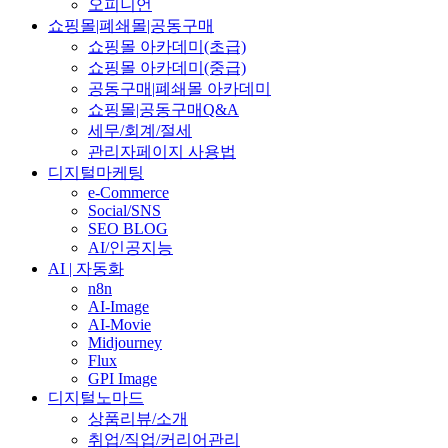
오피니언
쇼핑몰|폐쇄몰|공동구매
쇼핑몰 아카데미(초급)
쇼핑몰 아카데미(중급)
공동구매|폐쇄몰 아카데미
쇼핑몰|공동구매Q&A
세무/회계/절세
관리자페이지 사용법
디지털마케팅
e-Commerce
Social/SNS
SEO BLOG
AI/인공지능
AI | 자동화
n8n
AI-Image
AI-Movie
Midjourney
Flux
GPI Image
디지털노마드
상품리뷰/소개
취업/직업/커리어관리