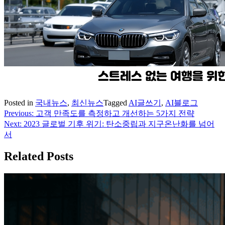
Posted in
국내뉴스
,
최신뉴스
Tagged
AI글쓰기
,
AI블로그
Previous:
고객 만족도를 측정하고 개선하는 5가지 전략
글
Next:
2023 글로벌 기후 위기: 탄소중립과 지구온난화를 넘어
탐
서
색
Related Posts