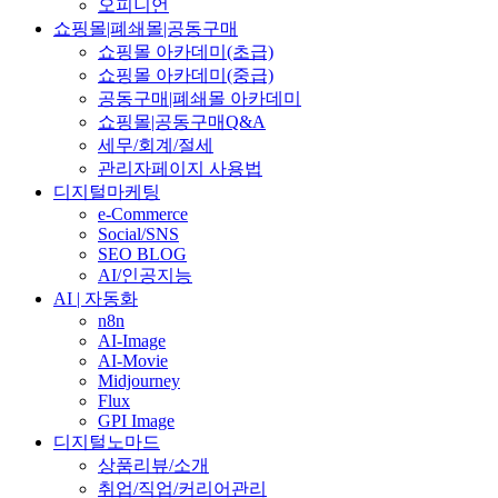
오피니언
쇼핑몰|폐쇄몰|공동구매
쇼핑몰 아카데미(초급)
쇼핑몰 아카데미(중급)
공동구매|폐쇄몰 아카데미
쇼핑몰|공동구매Q&A
세무/회계/절세
관리자페이지 사용법
디지털마케팅
e-Commerce
Social/SNS
SEO BLOG
AI/인공지능
AI | 자동화
n8n
AI-Image
AI-Movie
Midjourney
Flux
GPI Image
디지털노마드
상품리뷰/소개
취업/직업/커리어관리