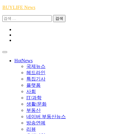
Skip
BUYLIFE News
to
검
content
색:
Youtube
|
INSTA
Academy
|
TikTok
Academy
|
Academy
HotNews
국제뉴스
헤드라인
특집기사
플랫폼
사회
IT/과학
생활/문화
부동산
네이버 부동산뉴스
방송연예
리뷰