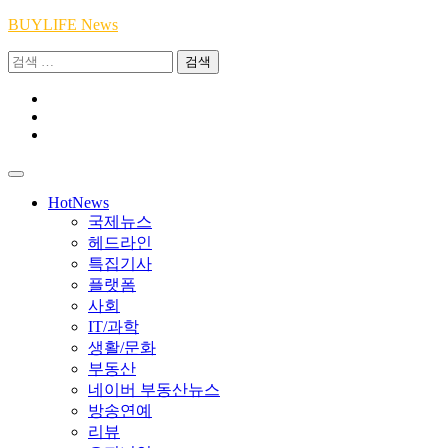
Skip
BUYLIFE News
to
검
content
색:
Youtube
|
INSTA
Academy
|
TikTok
Academy
|
Academy
HotNews
국제뉴스
헤드라인
특집기사
플랫폼
사회
IT/과학
생활/문화
부동산
네이버 부동산뉴스
방송연예
리뷰