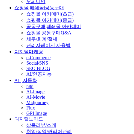
오피니언
쇼핑몰|폐쇄몰|공동구매
쇼핑몰 아카데미(초급)
쇼핑몰 아카데미(중급)
공동구매|폐쇄몰 아카데미
쇼핑몰|공동구매Q&A
세무/회계/절세
관리자페이지 사용법
디지털마케팅
e-Commerce
Social/SNS
SEO BLOG
AI/인공지능
AI | 자동화
n8n
AI-Image
AI-Movie
Midjourney
Flux
GPI Image
디지털노마드
상품리뷰/소개
취업/직업/커리어관리