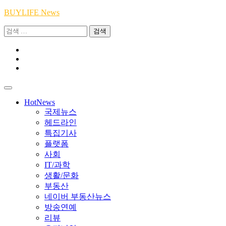
Skip
BUYLIFE News
to
검
content
색:
Youtube
|
INSTA
Academy
|
TikTok
Academy
|
Academy
HotNews
국제뉴스
헤드라인
특집기사
플랫폼
사회
IT/과학
생활/문화
부동산
네이버 부동산뉴스
방송연예
리뷰