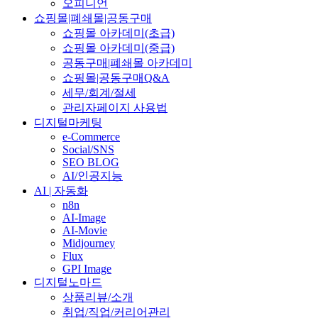
오피니언
쇼핑몰|폐쇄몰|공동구매
쇼핑몰 아카데미(초급)
쇼핑몰 아카데미(중급)
공동구매|폐쇄몰 아카데미
쇼핑몰|공동구매Q&A
세무/회계/절세
관리자페이지 사용법
디지털마케팅
e-Commerce
Social/SNS
SEO BLOG
AI/인공지능
AI | 자동화
n8n
AI-Image
AI-Movie
Midjourney
Flux
GPI Image
디지털노마드
상품리뷰/소개
취업/직업/커리어관리