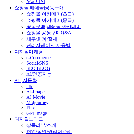
오피니언
쇼핑몰|폐쇄몰|공동구매
쇼핑몰 아카데미(초급)
쇼핑몰 아카데미(중급)
공동구매|폐쇄몰 아카데미
쇼핑몰|공동구매Q&A
세무/회계/절세
관리자페이지 사용법
디지털마케팅
e-Commerce
Social/SNS
SEO BLOG
AI/인공지능
AI | 자동화
n8n
AI-Image
AI-Movie
Midjourney
Flux
GPI Image
디지털노마드
상품리뷰/소개
취업/직업/커리어관리