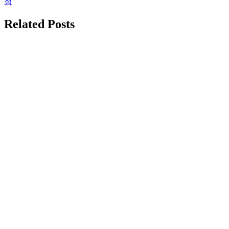
점
색
Related Posts