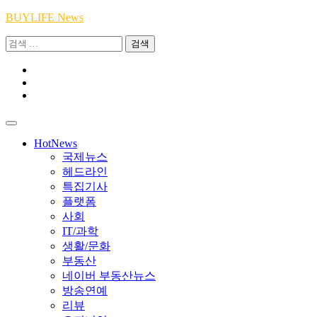
Skip
BUYLIFE News
to
검
content
색:
Youtube
|
INSTA
Academy
|
TikTok
Academy
|
Academy
HotNews
국제뉴스
헤드라인
특집기사
플랫폼
사회
IT/과학
생활/문화
부동산
네이버 부동산뉴스
방송연예
리뷰