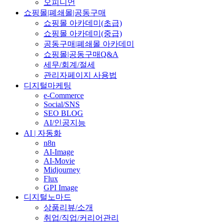
오피니언
쇼핑몰|폐쇄몰|공동구매
쇼핑몰 아카데미(초급)
쇼핑몰 아카데미(중급)
공동구매|폐쇄몰 아카데미
쇼핑몰|공동구매Q&A
세무/회계/절세
관리자페이지 사용법
디지털마케팅
e-Commerce
Social/SNS
SEO BLOG
AI/인공지능
AI | 자동화
n8n
AI-Image
AI-Movie
Midjourney
Flux
GPI Image
디지털노마드
상품리뷰/소개
취업/직업/커리어관리