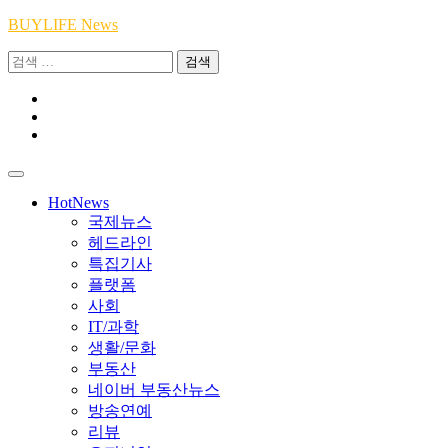
Skip
BUYLIFE News
to
검
content
색:
Youtube
|
INSTA
Academy
|
TikTok
Academy
|
Academy
HotNews
국제뉴스
헤드라인
특집기사
플랫폼
사회
IT/과학
생활/문화
부동산
네이버 부동산뉴스
방송연예
리뷰