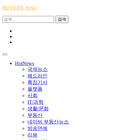
Skip
BUYLIFE News
to
검
content
색:
Youtube
|
INSTA
Academy
|
TikTok
Academy
|
Academy
HotNews
국제뉴스
헤드라인
특집기사
플랫폼
사회
IT/과학
생활/문화
부동산
네이버 부동산뉴스
방송연예
리뷰