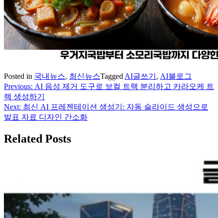
Posted in
국내뉴스
,
최신뉴스
Tagged
AI글쓰기
,
AI블로그
Previous:
AI 음성 제거 도구로 보컬 트랙 분리하고 카라오케 트
글
랙 생성하기
탐
Next:
최신 AI 프레젠테이션 생성기: 자동 슬라이드 생성으로
발표 자료 디자인 간소화
색
Related Posts