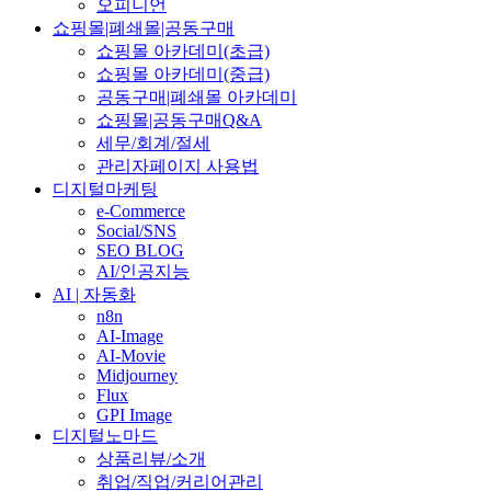
오피니언
쇼핑몰|폐쇄몰|공동구매
쇼핑몰 아카데미(초급)
쇼핑몰 아카데미(중급)
공동구매|폐쇄몰 아카데미
쇼핑몰|공동구매Q&A
세무/회계/절세
관리자페이지 사용법
디지털마케팅
e-Commerce
Social/SNS
SEO BLOG
AI/인공지능
AI | 자동화
n8n
AI-Image
AI-Movie
Midjourney
Flux
GPI Image
디지털노마드
상품리뷰/소개
취업/직업/커리어관리