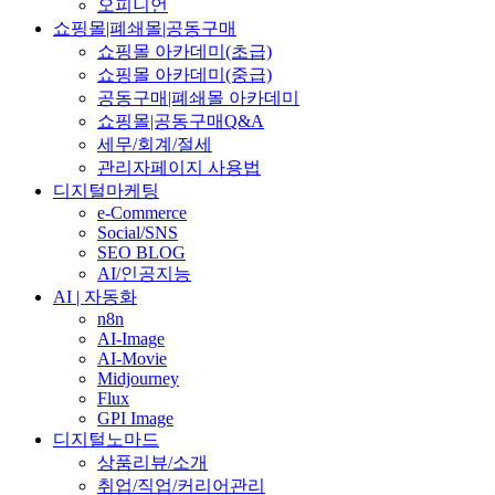
오피니언
쇼핑몰|폐쇄몰|공동구매
쇼핑몰 아카데미(초급)
쇼핑몰 아카데미(중급)
공동구매|폐쇄몰 아카데미
쇼핑몰|공동구매Q&A
세무/회계/절세
관리자페이지 사용법
디지털마케팅
e-Commerce
Social/SNS
SEO BLOG
AI/인공지능
AI | 자동화
n8n
AI-Image
AI-Movie
Midjourney
Flux
GPI Image
디지털노마드
상품리뷰/소개
취업/직업/커리어관리