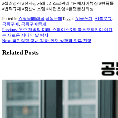
#셀러정산 #전자상거래 #리스크관리 #판매자어뷰징 #반품률
#법적규제 #정산시스템 #사업운영 #플랫폼신뢰성
Posted in
쇼핑몰|폐쇄몰|공동구매
Tagged
AI글쓰기
,
AI블로그
,
공동구매
,
공동구매중개
Previous:
우주 개발의 미래: 스페이스X와 블루오리진이 이끄
글
는 새로운 시대의 달 탐사
탐
Next:
국민의힘 당내 갈등: 현재 상황과 향후 전망
색
Related Posts