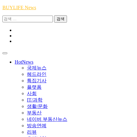
Skip
BUYLIFE News
to
검
content
색:
Youtube
|
INSTA
Academy
|
TikTok
Academy
|
Academy
HotNews
국제뉴스
헤드라인
특집기사
플랫폼
사회
IT/과학
생활/문화
부동산
네이버 부동산뉴스
방송연예
리뷰