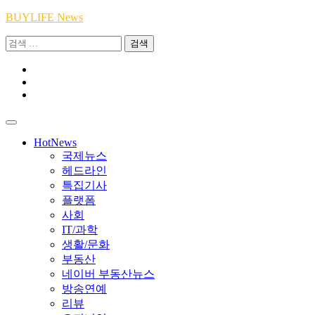
Skip
BUYLIFE News
to
검
content
색:
Youtube
|
INSTA
Academy
|
TikTok
Academy
|
Academy
HotNews
국제뉴스
헤드라인
특집기사
플랫폼
사회
IT/과학
생활/문화
부동산
네이버 부동산뉴스
방송연예
리뷰