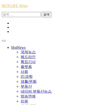
Skip
BUYLIFE News
to
검
content
색:
Youtube
|
INSTA
Academy
|
TikTok
Academy
|
Academy
HotNews
국제뉴스
헤드라인
특집기사
플랫폼
사회
IT/과학
생활/문화
부동산
네이버 부동산뉴스
방송연예
리뷰