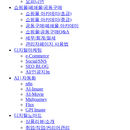
오피니언
쇼핑몰|폐쇄몰|공동구매
쇼핑몰 아카데미(초급)
쇼핑몰 아카데미(중급)
공동구매|폐쇄몰 아카데미
쇼핑몰|공동구매Q&A
세무/회계/절세
관리자페이지 사용법
디지털마케팅
e-Commerce
Social/SNS
SEO BLOG
AI/인공지능
AI | 자동화
n8n
AI-Image
AI-Movie
Midjourney
Flux
GPI Image
디지털노마드
상품리뷰/소개
취업/직업/커리어관리