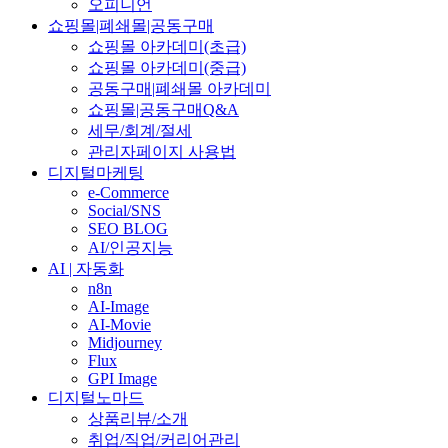
오피니언
쇼핑몰|폐쇄몰|공동구매
쇼핑몰 아카데미(초급)
쇼핑몰 아카데미(중급)
공동구매|폐쇄몰 아카데미
쇼핑몰|공동구매Q&A
세무/회계/절세
관리자페이지 사용법
디지털마케팅
e-Commerce
Social/SNS
SEO BLOG
AI/인공지능
AI | 자동화
n8n
AI-Image
AI-Movie
Midjourney
Flux
GPI Image
디지털노마드
상품리뷰/소개
취업/직업/커리어관리