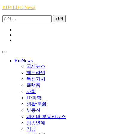
Skip
BUYLIFE News
to
검
content
색:
Youtube
|
INSTA
Academy
|
TikTok
Academy
|
Academy
HotNews
국제뉴스
헤드라인
특집기사
플랫폼
사회
IT/과학
생활/문화
부동산
네이버 부동산뉴스
방송연예
리뷰