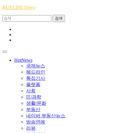
Skip
BUYLIFE News
to
검
content
색:
Youtube
|
INSTA
Academy
|
TikTok
Academy
|
Academy
HotNews
국제뉴스
헤드라인
특집기사
플랫폼
사회
IT/과학
생활/문화
부동산
네이버 부동산뉴스
방송연예
리뷰