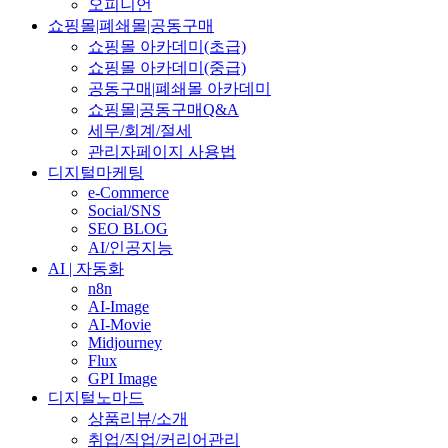
오피니언
쇼핑몰|폐쇄몰|공동구매
쇼핑몰 아카데미(초급)
쇼핑몰 아카데미(중급)
공동구매|폐쇄몰 아카데미
쇼핑몰|공동구매Q&A
세무/회계/절세
관리자페이지 사용법
디지털마케팅
e-Commerce
Social/SNS
SEO BLOG
AI/인공지능
AI | 자동화
n8n
AI-Image
AI-Movie
Midjourney
Flux
GPI Image
디지털노마드
상품리뷰/소개
취업/직업/커리어관리