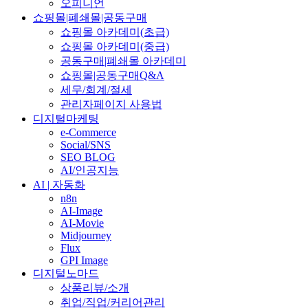
오피니언
쇼핑몰|폐쇄몰|공동구매
쇼핑몰 아카데미(초급)
쇼핑몰 아카데미(중급)
공동구매|폐쇄몰 아카데미
쇼핑몰|공동구매Q&A
세무/회계/절세
관리자페이지 사용법
디지털마케팅
e-Commerce
Social/SNS
SEO BLOG
AI/인공지능
AI | 자동화
n8n
AI-Image
AI-Movie
Midjourney
Flux
GPI Image
디지털노마드
상품리뷰/소개
취업/직업/커리어관리