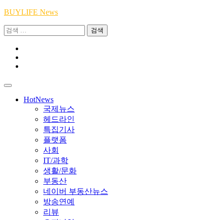
Skip
BUYLIFE News
to
검
content
색:
Youtube
|
INSTA
Academy
|
TikTok
Academy
|
Academy
HotNews
국제뉴스
헤드라인
특집기사
플랫폼
사회
IT/과학
생활/문화
부동산
네이버 부동산뉴스
방송연예
리뷰