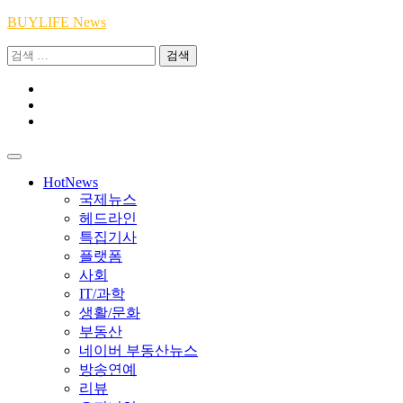
Skip
BUYLIFE News
to
검
content
색:
Youtube
|
INSTA
Academy
|
TikTok
Academy
|
Academy
HotNews
국제뉴스
헤드라인
특집기사
플랫폼
사회
IT/과학
생활/문화
부동산
네이버 부동산뉴스
방송연예
리뷰