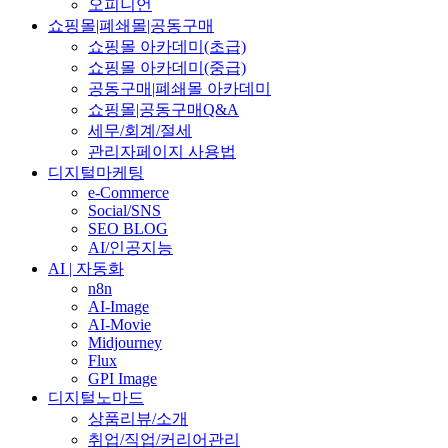
오피니언
쇼핑몰|폐쇄몰|공동구매
쇼핑몰 아카데미(초급)
쇼핑몰 아카데미(중급)
공동구매|폐쇄몰 아카데미
쇼핑몰|공동구매Q&A
세무/회계/절세
관리자페이지 사용법
디지털마케팅
e-Commerce
Social/SNS
SEO BLOG
AI/인공지능
AI | 자동화
n8n
AI-Image
AI-Movie
Midjourney
Flux
GPI Image
디지털노마드
상품리뷰/소개
취업/직업/커리어관리