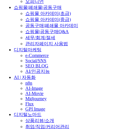
오피니언
쇼핑몰|폐쇄몰|공동구매
쇼핑몰 아카데미(초급)
쇼핑몰 아카데미(중급)
공동구매|폐쇄몰 아카데미
쇼핑몰|공동구매Q&A
세무/회계/절세
관리자페이지 사용법
디지털마케팅
e-Commerce
Social/SNS
SEO BLOG
AI/인공지능
AI | 자동화
n8n
AI-Image
AI-Movie
Midjourney
Flux
GPI Image
디지털노마드
상품리뷰/소개
취업/직업/커리어관리