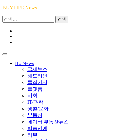
Skip
BUYLIFE News
to
검
content
색:
Youtube
|
INSTA
Academy
|
TikTok
Academy
|
Academy
HotNews
국제뉴스
헤드라인
특집기사
플랫폼
사회
IT/과학
생활/문화
부동산
네이버 부동산뉴스
방송연예
리뷰