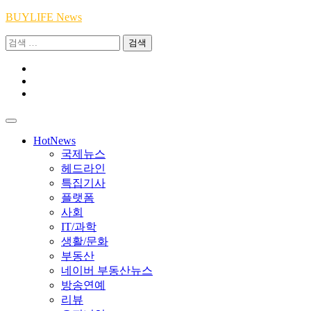
Skip
BUYLIFE News
to
검
content
색:
Youtube
|
INSTA
Academy
|
TikTok
Academy
|
Academy
HotNews
국제뉴스
헤드라인
특집기사
플랫폼
사회
IT/과학
생활/문화
부동산
네이버 부동산뉴스
방송연예
리뷰