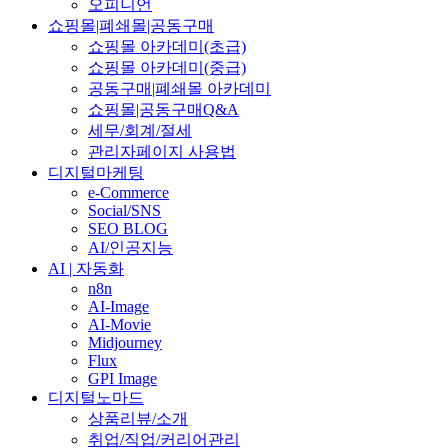
오피니언
쇼핑몰|폐쇄몰|공동구매
쇼핑몰 아카데미(초급)
쇼핑몰 아카데미(중급)
공동구매|폐쇄몰 아카데미
쇼핑몰|공동구매Q&A
세무/회계/절세
관리자페이지 사용법
디지털마케팅
e-Commerce
Social/SNS
SEO BLOG
AI/인공지능
AI | 자동화
n8n
AI-Image
AI-Movie
Midjourney
Flux
GPI Image
디지털노마드
상품리뷰/소개
취업/직업/커리어관리