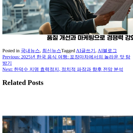
Posted in
국내뉴스
,
최신뉴스
Tagged
AI글쓰기
,
AI블로그
Previous:
2025년 한국 음식 여행: 포장마차에서의 놀라운 맛 탐
글
방기
탐
Next:
한덕수 지명 효력정지, 정치적 파장과 향후 전망 분석
색
Related Posts