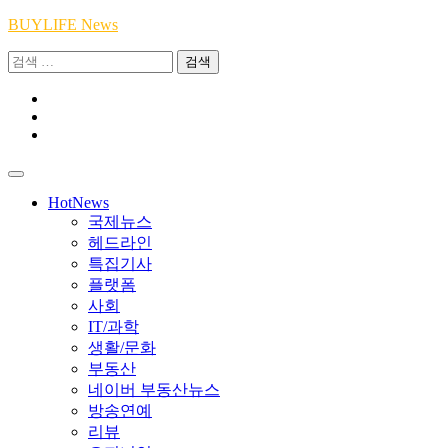
Skip
BUYLIFE News
to
검
content
색:
Youtube
|
INSTA
Academy
|
TikTok
Academy
|
Academy
HotNews
국제뉴스
헤드라인
특집기사
플랫폼
사회
IT/과학
생활/문화
부동산
네이버 부동산뉴스
방송연예
리뷰