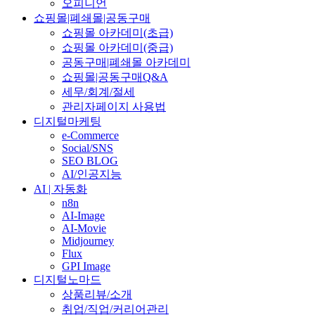
오피니언
쇼핑몰|폐쇄몰|공동구매
쇼핑몰 아카데미(초급)
쇼핑몰 아카데미(중급)
공동구매|폐쇄몰 아카데미
쇼핑몰|공동구매Q&A
세무/회계/절세
관리자페이지 사용법
디지털마케팅
e-Commerce
Social/SNS
SEO BLOG
AI/인공지능
AI | 자동화
n8n
AI-Image
AI-Movie
Midjourney
Flux
GPI Image
디지털노마드
상품리뷰/소개
취업/직업/커리어관리