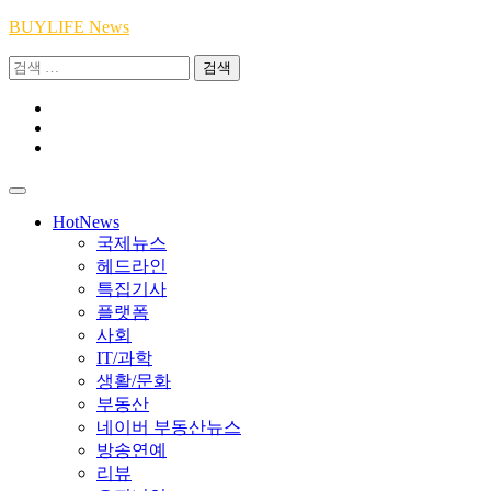
Skip
BUYLIFE News
to
검
content
색:
Youtube
|
INSTA
Academy
|
TikTok
Academy
|
Academy
HotNews
국제뉴스
헤드라인
특집기사
플랫폼
사회
IT/과학
생활/문화
부동산
네이버 부동산뉴스
방송연예
리뷰