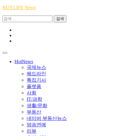
Skip
BUYLIFE News
to
검
content
색:
Youtube
|
INSTA
Academy
|
TikTok
Academy
|
Academy
HotNews
국제뉴스
헤드라인
특집기사
플랫폼
사회
IT/과학
생활/문화
부동산
네이버 부동산뉴스
방송연예
리뷰