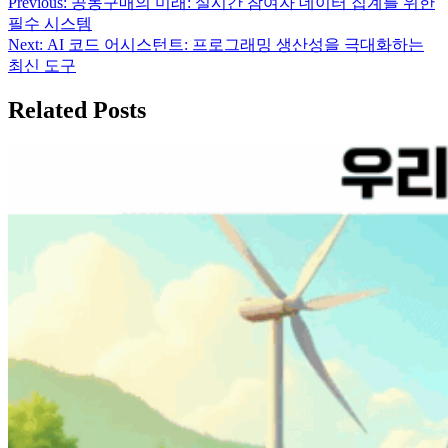
Previous:
공동구매의 미래: 실시간 참여자 데이터 집계를 위한
글
필수 시스템
탐
Next:
AI 코드 어시스턴트: 프로그래밍 생산성을 극대화하는
최신 도구
색
Related Posts