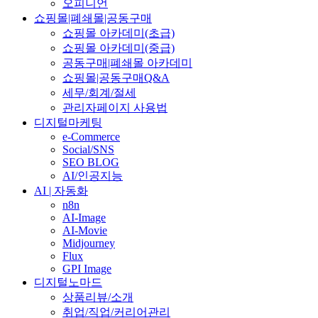
오피니언
쇼핑몰|폐쇄몰|공동구매
쇼핑몰 아카데미(초급)
쇼핑몰 아카데미(중급)
공동구매|폐쇄몰 아카데미
쇼핑몰|공동구매Q&A
세무/회계/절세
관리자페이지 사용법
디지털마케팅
e-Commerce
Social/SNS
SEO BLOG
AI/인공지능
AI | 자동화
n8n
AI-Image
AI-Movie
Midjourney
Flux
GPI Image
디지털노마드
상품리뷰/소개
취업/직업/커리어관리