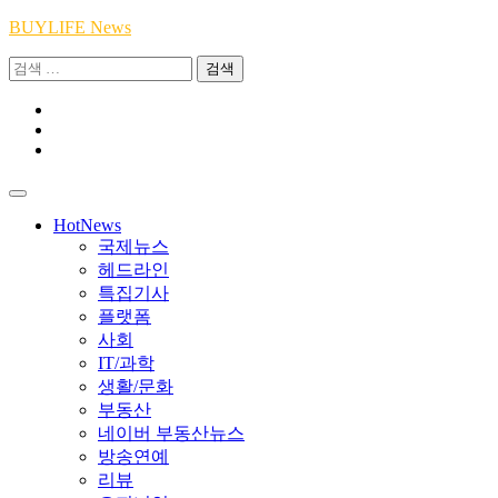
Skip
BUYLIFE News
to
검
content
색:
Youtube
|
INSTA
Academy
|
TikTok
Academy
|
Academy
HotNews
국제뉴스
헤드라인
특집기사
플랫폼
사회
IT/과학
생활/문화
부동산
네이버 부동산뉴스
방송연예
리뷰