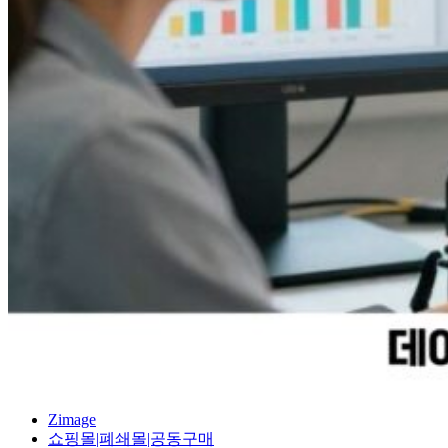
Zimage
쇼핑몰|폐쇄몰|공동구매