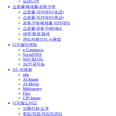
오피니언
쇼핑몰|폐쇄몰|공동구매
쇼핑몰 아카데미(초급)
쇼핑몰 아카데미(중급)
공동구매|폐쇄몰 아카데미
쇼핑몰|공동구매Q&A
세무/회계/절세
관리자페이지 사용법
디지털마케팅
e-Commerce
Social/SNS
SEO BLOG
AI/인공지능
AI | 자동화
n8n
AI-Image
AI-Movie
Midjourney
Flux
GPI Image
디지털노마드
상품리뷰/소개
취업/직업/커리어관리