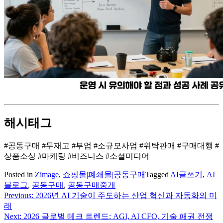
해시태그
#공동구매 #무재고 #부업 #소규모사업 #위탁판매 #구매대행 #
상품소싱 #마케팅 #비즈니스 #소셜미디어
Posted in
Zimage
,
쇼핑몰|폐쇄몰|공동구매
Tagged
AI글쓰기
,
AI
블로그
,
공동구매
,
공동구매중개
Previous:
2026년 AI 기술이 주도하는 산업 혁신과 자동화의 미
글
래
탐
Next:
2026 글로벌 테크 트렌드: AGI, AI CFO, 기술 패권 전쟁