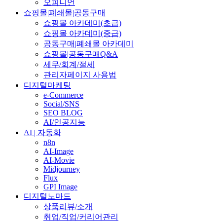
오피니언
쇼핑몰|폐쇄몰|공동구매
쇼핑몰 아카데미(초급)
쇼핑몰 아카데미(중급)
공동구매|폐쇄몰 아카데미
쇼핑몰|공동구매Q&A
세무/회계/절세
관리자페이지 사용법
디지털마케팅
e-Commerce
Social/SNS
SEO BLOG
AI/인공지능
AI | 자동화
n8n
AI-Image
AI-Movie
Midjourney
Flux
GPI Image
디지털노마드
상품리뷰/소개
취업/직업/커리어관리