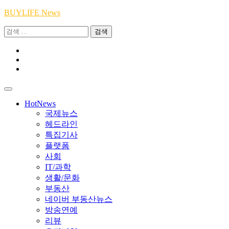
Skip
BUYLIFE News
to
검
content
색:
Youtube
|
INSTA
Academy
|
TikTok
Academy
|
Academy
HotNews
국제뉴스
헤드라인
특집기사
플랫폼
사회
IT/과학
생활/문화
부동산
네이버 부동산뉴스
방송연예
리뷰