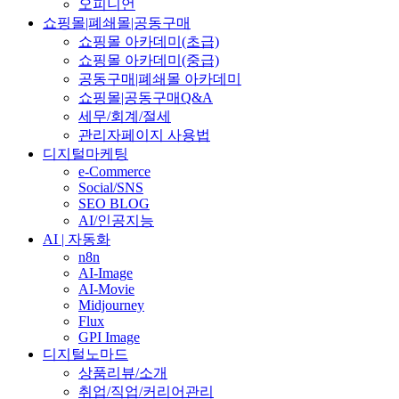
오피니언
쇼핑몰|폐쇄몰|공동구매
쇼핑몰 아카데미(초급)
쇼핑몰 아카데미(중급)
공동구매|폐쇄몰 아카데미
쇼핑몰|공동구매Q&A
세무/회계/절세
관리자페이지 사용법
디지털마케팅
e-Commerce
Social/SNS
SEO BLOG
AI/인공지능
AI | 자동화
n8n
AI-Image
AI-Movie
Midjourney
Flux
GPI Image
디지털노마드
상품리뷰/소개
취업/직업/커리어관리