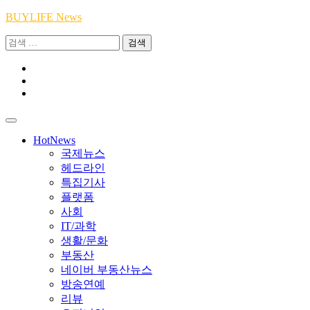
Skip
BUYLIFE News
to
검
content
색:
Youtube
|
INSTA
Academy
|
TikTok
Academy
|
Academy
HotNews
국제뉴스
헤드라인
특집기사
플랫폼
사회
IT/과학
생활/문화
부동산
네이버 부동산뉴스
방송연예
리뷰