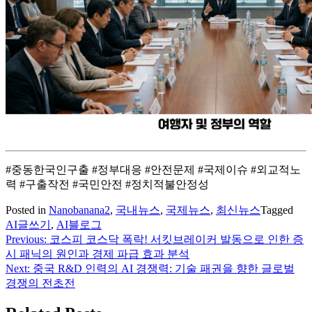
#중동한국인구출 #정부대응 #안전문제 #국제이슈 #외교적노
력 #구출작전 #국민안전 #정치적불안정성
Posted in
Nanobanana2
,
국내뉴스
,
국제뉴스
,
최신뉴스
Tagged
AI글쓰기
,
AI블로그
Previous:
코스피 코스닥 폭락! 서킷브레이커 발동으로 인한 증
글
시 패닉의 원인과 경제 파급 효과 분석
탐
Next:
중국 R&D 인력의 AI 경쟁력: 기술 패권을 향한 글로벌
경쟁의 전초전
색