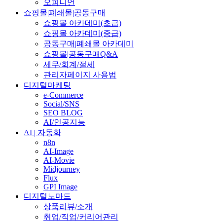
오피니언
쇼핑몰|폐쇄몰|공동구매
쇼핑몰 아카데미(초급)
쇼핑몰 아카데미(중급)
공동구매|폐쇄몰 아카데미
쇼핑몰|공동구매Q&A
세무/회계/절세
관리자페이지 사용법
디지털마케팅
e-Commerce
Social/SNS
SEO BLOG
AI/인공지능
AI | 자동화
n8n
AI-Image
AI-Movie
Midjourney
Flux
GPI Image
디지털노마드
상품리뷰/소개
취업/직업/커리어관리