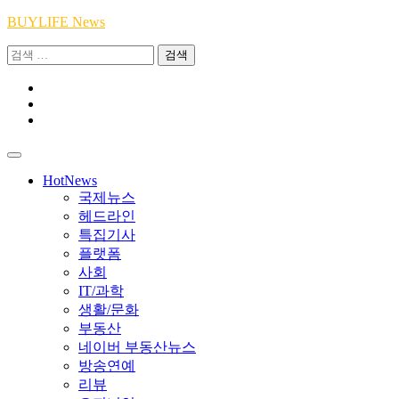
Skip
BUYLIFE News
to
검
content
색:
Youtube
|
INSTA
Academy
|
TikTok
Academy
|
Academy
HotNews
국제뉴스
헤드라인
특집기사
플랫폼
사회
IT/과학
생활/문화
부동산
네이버 부동산뉴스
방송연예
리뷰