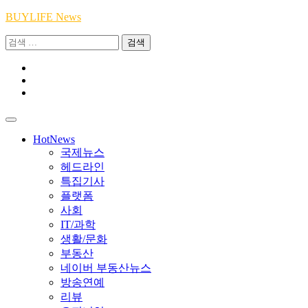
Skip
BUYLIFE News
to
검
content
색:
Youtube
|
INSTA
Academy
|
TikTok
Academy
|
Academy
HotNews
국제뉴스
헤드라인
특집기사
플랫폼
사회
IT/과학
생활/문화
부동산
네이버 부동산뉴스
방송연예
리뷰