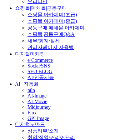
오피니언
쇼핑몰|폐쇄몰|공동구매
쇼핑몰 아카데미(초급)
쇼핑몰 아카데미(중급)
공동구매|폐쇄몰 아카데미
쇼핑몰|공동구매Q&A
세무/회계/절세
관리자페이지 사용법
디지털마케팅
e-Commerce
Social/SNS
SEO BLOG
AI/인공지능
AI | 자동화
n8n
AI-Image
AI-Movie
Midjourney
Flux
GPI Image
디지털노마드
상품리뷰/소개
취업/직업/커리어관리