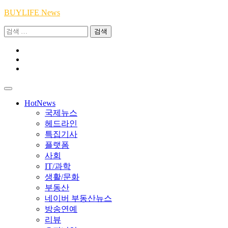
Skip
BUYLIFE News
to
검
content
색:
Youtube
|
INSTA
Academy
|
TikTok
Academy
|
Academy
HotNews
국제뉴스
헤드라인
특집기사
플랫폼
사회
IT/과학
생활/문화
부동산
네이버 부동산뉴스
방송연예
리뷰