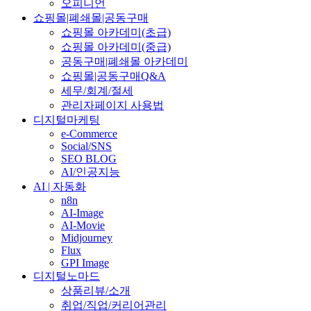
오피니언
쇼핑몰|폐쇄몰|공동구매
쇼핑몰 아카데미(초급)
쇼핑몰 아카데미(중급)
공동구매|폐쇄몰 아카데미
쇼핑몰|공동구매Q&A
세무/회계/절세
관리자페이지 사용법
디지털마케팅
e-Commerce
Social/SNS
SEO BLOG
AI/인공지능
AI | 자동화
n8n
AI-Image
AI-Movie
Midjourney
Flux
GPI Image
디지털노마드
상품리뷰/소개
취업/직업/커리어관리