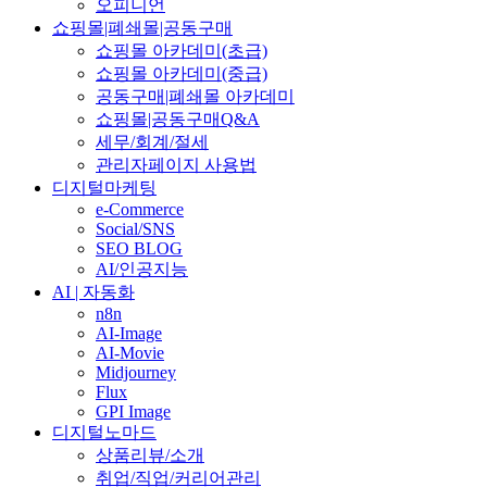
오피니언
쇼핑몰|폐쇄몰|공동구매
쇼핑몰 아카데미(초급)
쇼핑몰 아카데미(중급)
공동구매|폐쇄몰 아카데미
쇼핑몰|공동구매Q&A
세무/회계/절세
관리자페이지 사용법
디지털마케팅
e-Commerce
Social/SNS
SEO BLOG
AI/인공지능
AI | 자동화
n8n
AI-Image
AI-Movie
Midjourney
Flux
GPI Image
디지털노마드
상품리뷰/소개
취업/직업/커리어관리