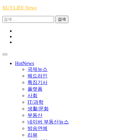
Skip
BUYLIFE News
to
검
content
색:
Youtube
|
INSTA
Academy
|
TikTok
Academy
|
Academy
HotNews
국제뉴스
헤드라인
특집기사
플랫폼
사회
IT/과학
생활/문화
부동산
네이버 부동산뉴스
방송연예
리뷰