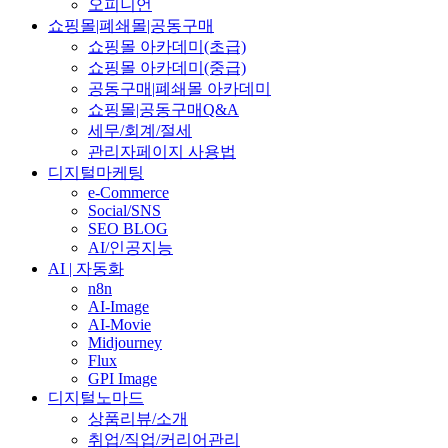
오피니언
쇼핑몰|폐쇄몰|공동구매
쇼핑몰 아카데미(초급)
쇼핑몰 아카데미(중급)
공동구매|폐쇄몰 아카데미
쇼핑몰|공동구매Q&A
세무/회계/절세
관리자페이지 사용법
디지털마케팅
e-Commerce
Social/SNS
SEO BLOG
AI/인공지능
AI | 자동화
n8n
AI-Image
AI-Movie
Midjourney
Flux
GPI Image
디지털노마드
상품리뷰/소개
취업/직업/커리어관리