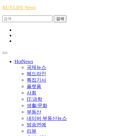
Skip
BUYLIFE News
to
검
content
색:
Youtube
|
INSTA
Academy
|
TikTok
Academy
|
Academy
HotNews
국제뉴스
헤드라인
특집기사
플랫폼
사회
IT/과학
생활/문화
부동산
네이버 부동산뉴스
방송연예
리뷰