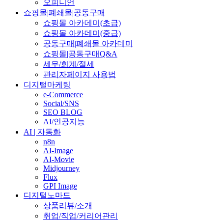
오피니언
쇼핑몰|폐쇄몰|공동구매
쇼핑몰 아카데미(초급)
쇼핑몰 아카데미(중급)
공동구매|폐쇄몰 아카데미
쇼핑몰|공동구매Q&A
세무/회계/절세
관리자페이지 사용법
디지털마케팅
e-Commerce
Social/SNS
SEO BLOG
AI/인공지능
AI | 자동화
n8n
AI-Image
AI-Movie
Midjourney
Flux
GPI Image
디지털노마드
상품리뷰/소개
취업/직업/커리어관리