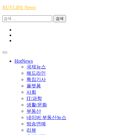
Skip
BUYLIFE News
to
검
content
색:
Youtube
|
INSTA
Academy
|
TikTok
Academy
|
Academy
HotNews
국제뉴스
헤드라인
특집기사
플랫폼
사회
IT/과학
생활/문화
부동산
네이버 부동산뉴스
방송연예
리뷰