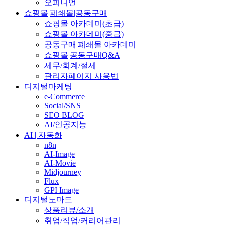
오피니언
쇼핑몰|폐쇄몰|공동구매
쇼핑몰 아카데미(초급)
쇼핑몰 아카데미(중급)
공동구매|폐쇄몰 아카데미
쇼핑몰|공동구매Q&A
세무/회계/절세
관리자페이지 사용법
디지털마케팅
e-Commerce
Social/SNS
SEO BLOG
AI/인공지능
AI | 자동화
n8n
AI-Image
AI-Movie
Midjourney
Flux
GPI Image
디지털노마드
상품리뷰/소개
취업/직업/커리어관리