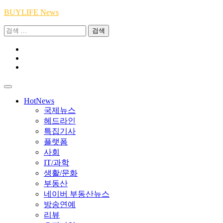
Skip
BUYLIFE News
to
검
content
색:
Youtube
|
INSTA
Academy
|
TikTok
Academy
|
Academy
HotNews
국제뉴스
헤드라인
특집기사
플랫폼
사회
IT/과학
생활/문화
부동산
네이버 부동산뉴스
방송연예
리뷰