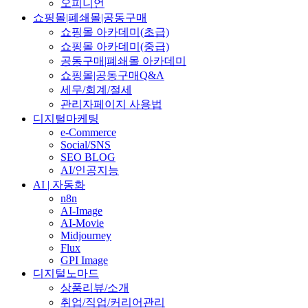
오피니언
쇼핑몰|폐쇄몰|공동구매
쇼핑몰 아카데미(초급)
쇼핑몰 아카데미(중급)
공동구매|폐쇄몰 아카데미
쇼핑몰|공동구매Q&A
세무/회계/절세
관리자페이지 사용법
디지털마케팅
e-Commerce
Social/SNS
SEO BLOG
AI/인공지능
AI | 자동화
n8n
AI-Image
AI-Movie
Midjourney
Flux
GPI Image
디지털노마드
상품리뷰/소개
취업/직업/커리어관리