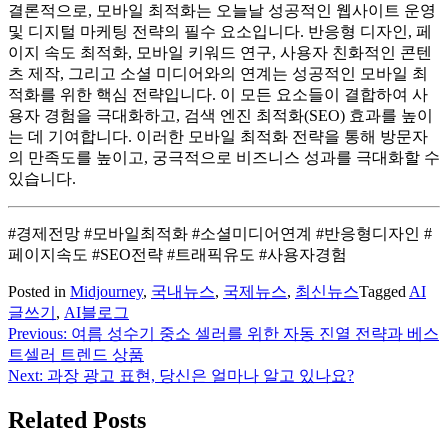
결론적으로, 모바일 최적화는 오늘날 성공적인 웹사이트 운영
및 디지털 마케팅 전략의 필수 요소입니다. 반응형 디자인, 페
이지 속도 최적화, 모바일 키워드 연구, 사용자 친화적인 콘텐
츠 제작, 그리고 소셜 미디어와의 연계는 성공적인 모바일 최
적화를 위한 핵심 전략입니다. 이 모든 요소들이 결합하여 사
용자 경험을 극대화하고, 검색 엔진 최적화(SEO) 효과를 높이
는 데 기여합니다. 이러한 모바일 최적화 전략을 통해 방문자
의 만족도를 높이고, 궁극적으로 비즈니스 성과를 극대화할 수
있습니다.
#경제전망 #모바일최적화 #소셜미디어연계 #반응형디자인 #
페이지속도 #SEO전략 #트래픽유도 #사용자경험
Posted in
Midjourney
,
국내뉴스
,
국제뉴스
,
최신뉴스
Tagged
AI
글쓰기
,
AI블로그
Previous:
여름 성수기 중소 셀러를 위한 자동 진열 전략과 베스
글
트셀러 트렌드 상품
탐
Next:
과장 광고 표현, 당신은 얼마나 알고 있나요?
색
Related Posts