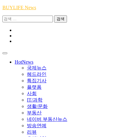
Skip
BUYLIFE News
to
검
content
색:
Youtube
|
INSTA
Academy
|
TikTok
Academy
|
Academy
HotNews
국제뉴스
헤드라인
특집기사
플랫폼
사회
IT/과학
생활/문화
부동산
네이버 부동산뉴스
방송연예
리뷰