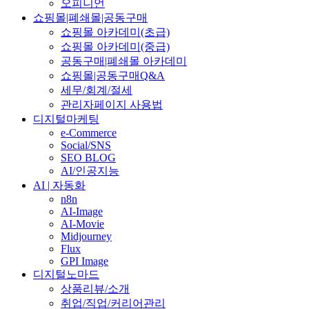
오피니언
쇼핑몰|폐쇄몰|공동구매
쇼핑몰 아카데미(초급)
쇼핑몰 아카데미(중급)
공동구매|폐쇄몰 아카데미
쇼핑몰|공동구매Q&A
세무/회계/절세
관리자페이지 사용법
디지털마케팅
e-Commerce
Social/SNS
SEO BLOG
AI/인공지능
AI | 자동화
n8n
AI-Image
AI-Movie
Midjourney
Flux
GPI Image
디지털노마드
상품리뷰/소개
취업/직업/커리어관리