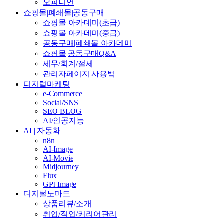
오피니언
쇼핑몰|폐쇄몰|공동구매
쇼핑몰 아카데미(초급)
쇼핑몰 아카데미(중급)
공동구매|폐쇄몰 아카데미
쇼핑몰|공동구매Q&A
세무/회계/절세
관리자페이지 사용법
디지털마케팅
e-Commerce
Social/SNS
SEO BLOG
AI/인공지능
AI | 자동화
n8n
AI-Image
AI-Movie
Midjourney
Flux
GPI Image
디지털노마드
상품리뷰/소개
취업/직업/커리어관리