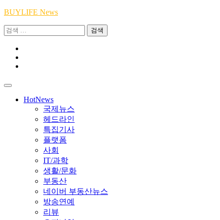
Skip
BUYLIFE News
to
검
content
색:
Youtube
|
INSTA
Academy
|
TikTok
Academy
|
Academy
HotNews
국제뉴스
헤드라인
특집기사
플랫폼
사회
IT/과학
생활/문화
부동산
네이버 부동산뉴스
방송연예
리뷰