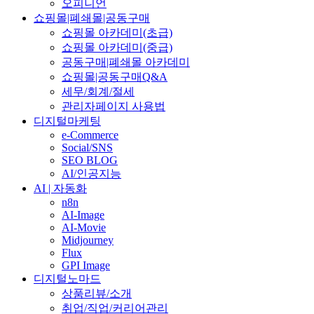
오피니언
쇼핑몰|폐쇄몰|공동구매
쇼핑몰 아카데미(초급)
쇼핑몰 아카데미(중급)
공동구매|폐쇄몰 아카데미
쇼핑몰|공동구매Q&A
세무/회계/절세
관리자페이지 사용법
디지털마케팅
e-Commerce
Social/SNS
SEO BLOG
AI/인공지능
AI | 자동화
n8n
AI-Image
AI-Movie
Midjourney
Flux
GPI Image
디지털노마드
상품리뷰/소개
취업/직업/커리어관리