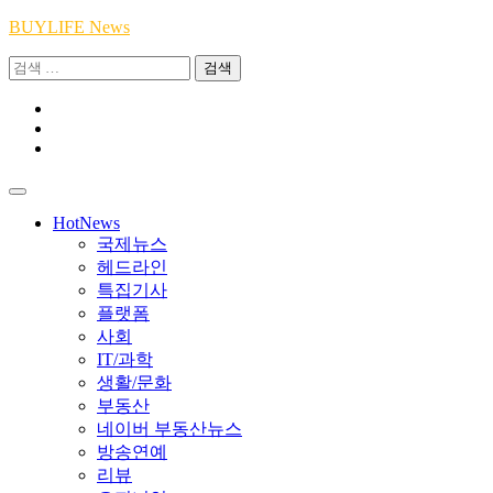
Skip
BUYLIFE News
to
검
content
색:
Youtube
|
INSTA
Academy
|
TikTok
Academy
|
Academy
HotNews
국제뉴스
헤드라인
특집기사
플랫폼
사회
IT/과학
생활/문화
부동산
네이버 부동산뉴스
방송연예
리뷰