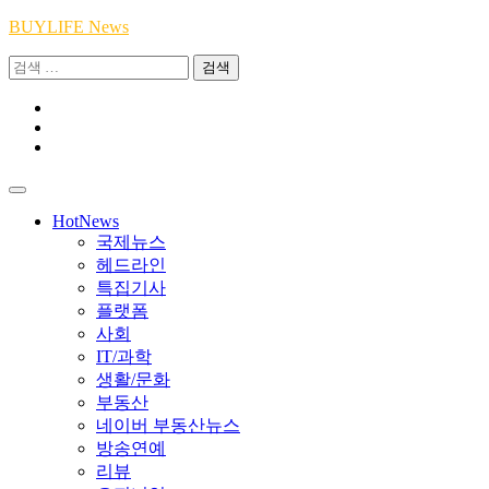
Skip
BUYLIFE News
to
검
content
색:
Youtube
|
INSTA
Academy
|
TikTok
Academy
|
Academy
HotNews
국제뉴스
헤드라인
특집기사
플랫폼
사회
IT/과학
생활/문화
부동산
네이버 부동산뉴스
방송연예
리뷰