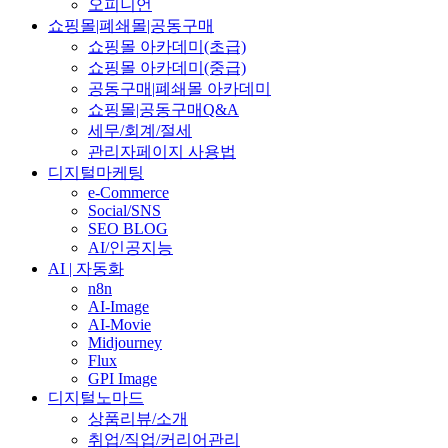
오피니언
쇼핑몰|폐쇄몰|공동구매
쇼핑몰 아카데미(초급)
쇼핑몰 아카데미(중급)
공동구매|폐쇄몰 아카데미
쇼핑몰|공동구매Q&A
세무/회계/절세
관리자페이지 사용법
디지털마케팅
e-Commerce
Social/SNS
SEO BLOG
AI/인공지능
AI | 자동화
n8n
AI-Image
AI-Movie
Midjourney
Flux
GPI Image
디지털노마드
상품리뷰/소개
취업/직업/커리어관리