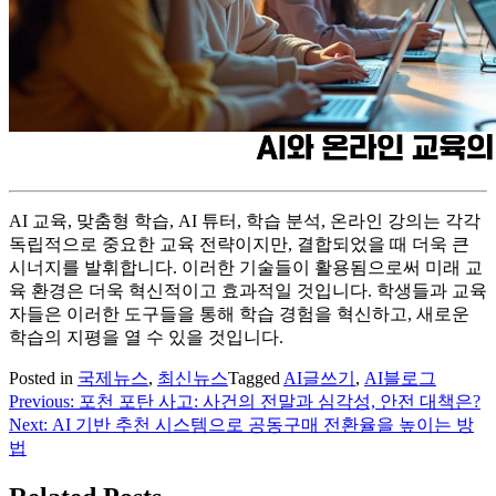
AI 교육, 맞춤형 학습, AI 튜터, 학습 분석, 온라인 강의는 각각
독립적으로 중요한 교육 전략이지만, 결합되었을 때 더욱 큰
시너지를 발휘합니다. 이러한 기술들이 활용됨으로써 미래 교
육 환경은 더욱 혁신적이고 효과적일 것입니다. 학생들과 교육
자들은 이러한 도구들을 통해 학습 경험을 혁신하고, 새로운
학습의 지평을 열 수 있을 것입니다.
Posted in
국제뉴스
,
최신뉴스
Tagged
AI글쓰기
,
AI블로그
Previous:
포천 포탄 사고: 사건의 전말과 심각성, 안전 대책은?
글
Next:
AI 기반 추천 시스템으로 공동구매 전환율을 높이는 방
탐
법
색