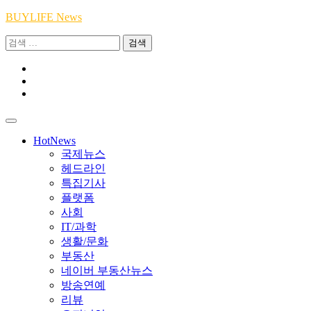
Skip
BUYLIFE News
to
검
content
색:
Youtube
|
INSTA
Academy
|
TikTok
Academy
|
Academy
HotNews
국제뉴스
헤드라인
특집기사
플랫폼
사회
IT/과학
생활/문화
부동산
네이버 부동산뉴스
방송연예
리뷰