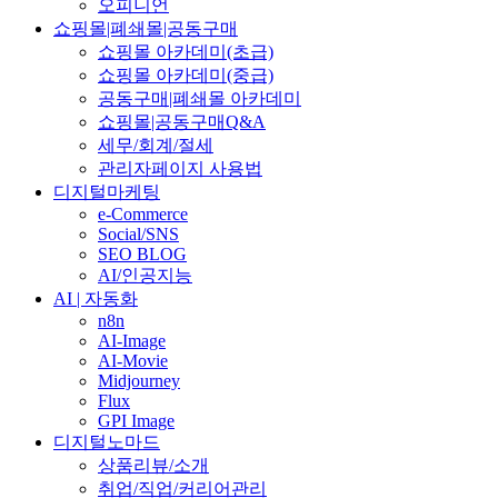
오피니언
쇼핑몰|폐쇄몰|공동구매
쇼핑몰 아카데미(초급)
쇼핑몰 아카데미(중급)
공동구매|폐쇄몰 아카데미
쇼핑몰|공동구매Q&A
세무/회계/절세
관리자페이지 사용법
디지털마케팅
e-Commerce
Social/SNS
SEO BLOG
AI/인공지능
AI | 자동화
n8n
AI-Image
AI-Movie
Midjourney
Flux
GPI Image
디지털노마드
상품리뷰/소개
취업/직업/커리어관리