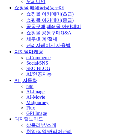
오피니언
쇼핑몰|폐쇄몰|공동구매
쇼핑몰 아카데미(초급)
쇼핑몰 아카데미(중급)
공동구매|폐쇄몰 아카데미
쇼핑몰|공동구매Q&A
세무/회계/절세
관리자페이지 사용법
디지털마케팅
e-Commerce
Social/SNS
SEO BLOG
AI/인공지능
AI | 자동화
n8n
AI-Image
AI-Movie
Midjourney
Flux
GPI Image
디지털노마드
상품리뷰/소개
취업/직업/커리어관리