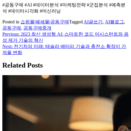
#공동구매 #AI #데이터분석 #마케팅전략 #군집분석 #예측분
석 #데이터시각화 #머신러닝
Posted in
쇼핑몰|폐쇄몰|공동구매
Tagged
AI글쓰기
,
AI블로그
,
공동구매
,
공동구매중개
Previous:
2023 최신 생성형 AI: 스마트한 코드 어시스턴트와 음
글
성 제거 기술의 혁신
탐
Next:
전기차의 미래: 테슬라 배터리 기술과 충전소 확장이 가
져올 변화
색
Related Posts