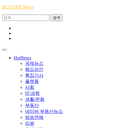
Skip
BUYLIFE News
to
검
content
색:
Youtube
|
INSTA
Academy
|
TikTok
Academy
|
Academy
HotNews
국제뉴스
헤드라인
특집기사
플랫폼
사회
IT/과학
생활/문화
부동산
네이버 부동산뉴스
방송연예
리뷰