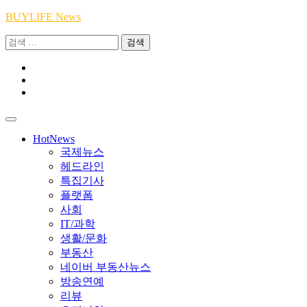
Skip
BUYLIFE News
to
검
content
색:
Youtube
|
INSTA
Academy
|
TikTok
Academy
|
Academy
HotNews
국제뉴스
헤드라인
특집기사
플랫폼
사회
IT/과학
생활/문화
부동산
네이버 부동산뉴스
방송연예
리뷰