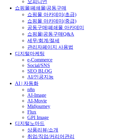
오피니언
쇼핑몰|폐쇄몰|공동구매
쇼핑몰 아카데미(초급)
쇼핑몰 아카데미(중급)
공동구매|폐쇄몰 아카데미
쇼핑몰|공동구매Q&A
세무/회계/절세
관리자페이지 사용법
디지털마케팅
e-Commerce
Social/SNS
SEO BLOG
AI/인공지능
AI | 자동화
n8n
AI-Image
AI-Movie
Midjourney
Flux
GPI Image
디지털노마드
상품리뷰/소개
취업/직업/커리어관리