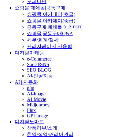
오피니언
쇼핑몰|폐쇄몰|공동구매
쇼핑몰 아카데미(초급)
쇼핑몰 아카데미(중급)
공동구매|폐쇄몰 아카데미
쇼핑몰|공동구매Q&A
세무/회계/절세
관리자페이지 사용법
디지털마케팅
e-Commerce
Social/SNS
SEO BLOG
AI/인공지능
AI | 자동화
n8n
AI-Image
AI-Movie
Midjourney
Flux
GPI Image
디지털노마드
상품리뷰/소개
취업/직업/커리어관리