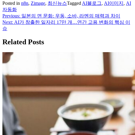
Posted in
n8n
,
Zimage
,
최신뉴스
Tagged
AI블로그
,
AI이미지
,
AI
자동화
Previous:
일본의 면 문화: 우동, 소바, 라멘의 매력과 차이
글
Next:
AI가 창출한 일자리 17만 개…연간 고용 변화의 핵심 이
탐
슈
색
Related Posts