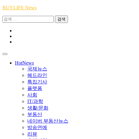
Skip
BUYLIFE News
to
검
content
색:
Youtube
|
INSTA
Academy
|
TikTok
Academy
|
Academy
HotNews
국제뉴스
헤드라인
특집기사
플랫폼
사회
IT/과학
생활/문화
부동산
네이버 부동산뉴스
방송연예
리뷰